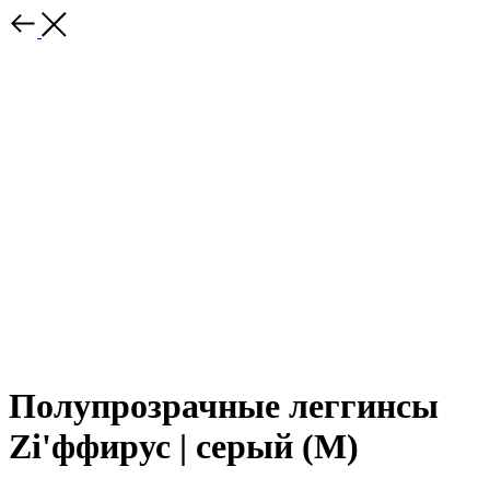
Полупрозрачные леггинсы
Zi'ффирус | серый (M)