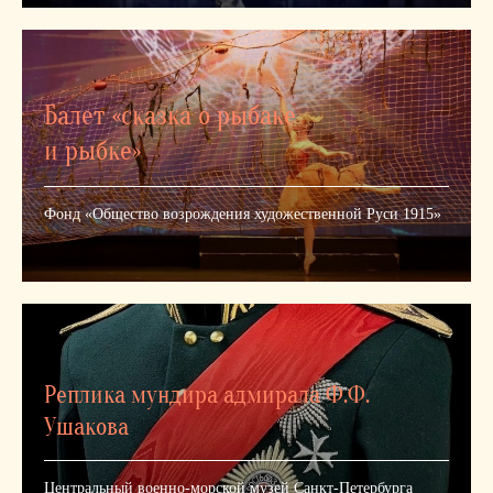
Балет «сказка о рыбаке
и рыбке»
Фонд «Общество возрождения художественной Руси 1915»
Реплика мундира адмирала Ф.Ф.
Ушакова
Центральный военно-морской музей Санкт-Петербурга